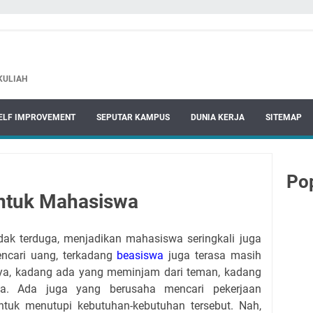
 KULIAH
ELF IMPROVEMENT
SEPUTAR KAMPUS
DUNIA KERJA
SITEMAP
Pop
untuk Mahasiswa
tidak terduga, menjadikan mahasiswa seringkali juga
ncari uang, terkadang
beasiswa
juga terasa masih
ya, kadang ada yang meminjam dari teman, kadang
a. Ada juga yang berusaha mencari pekerjaan
ntuk menutupi kebutuhan-kebutuhan tersebut. Nah,