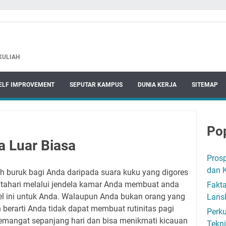
 KULIAH
ELF IMPROVEMENT
SEPUTAR KAMPUS
DUNIA KERJA
SITEMAP
Pop
a Luar Biasa
Pros
dan 
ih buruk bagi Anda daripada suara kuku yang digores
 matahari melalui jendela kamar Anda membuat anda
Fakta
kel ini untuk Anda. Walaupun Anda bukan orang yang
Lans
n berarti Anda tidak dapat membuat rutinitas pagi
Perku
mangat sepanjang hari dan bisa menikmati kicauan
Tekni