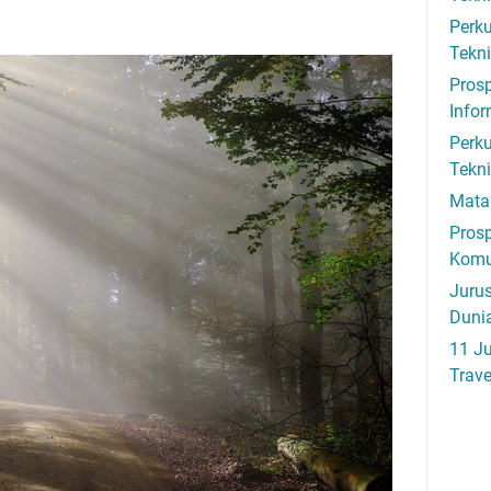
Perku
Tekni
Prosp
Infor
Perku
Tekn
Mata 
Prosp
Komu
Jurus
Duni
11 Ju
Trave