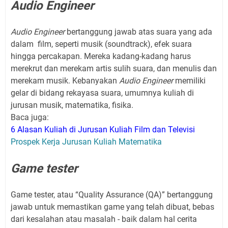
Audio Engineer
Audio Engineer
bertanggung jawab atas suara yang ada
dalam film, seperti musik (soundtrack), efek suara
hingga percakapan. Mereka kadang-kadang harus
merekrut dan merekam artis sulih suara, dan menulis dan
merekam musik. Kebanyakan
Audio Engineer
memiliki
gelar di bidang rekayasa suara, umumnya kuliah di
jurusan musik, matematika, fisika.
Baca juga:
6 Alasan Kuliah di Jurusan Kuliah Film dan Televisi
Prospek Kerja Jurusan Kuliah Matematika
Game tester
Game tester, atau “Quality Assurance (QA)” bertanggung
jawab untuk memastikan game yang telah dibuat, bebas
dari kesalahan atau masalah - baik dalam hal cerita