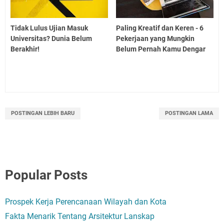
Tidak Lulus Ujian Masuk
Paling Kreatif dan Keren - 6
Universitas? Dunia Belum
Pekerjaan yang Mungkin
Berakhir!
Belum Pernah Kamu Dengar
POSTINGAN LEBIH BARU
POSTINGAN LAMA
Popular Posts
Prospek Kerja Perencanaan Wilayah dan Kota
Fakta Menarik Tentang Arsitektur Lanskap