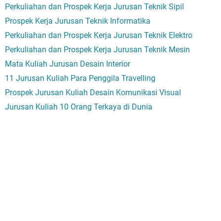
Perkuliahan dan Prospek Kerja Jurusan Teknik Sipil
Prospek Kerja Jurusan Teknik Informatika
Perkuliahan dan Prospek Kerja Jurusan Teknik Elektro
Perkuliahan dan Prospek Kerja Jurusan Teknik Mesin
Mata Kuliah Jurusan Desain Interior
11 Jurusan Kuliah Para Penggila Travelling
Prospek Jurusan Kuliah Desain Komunikasi Visual
Jurusan Kuliah 10 Orang Terkaya di Dunia