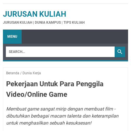
JURUSAN KULIAH
JURUSAN KULIAH | DUNIA KAMPUS | TIPS KULIAH
MENU
Beranda
/
Dunia Kerja
Pekerjaan Untuk Para Penggila
Video/Online Game
Membuat game sangat mirip dengan membuat film -
dibutuhkan berbagai macam talenta dan keterampilan
untuk menghasilkan sebuah kesuksesan!